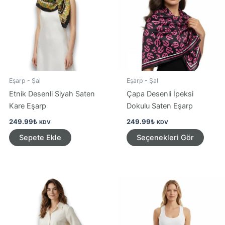
Eşarp - Şal
Eşarp - Şal
Etnik Desenli Siyah Saten
Çapa Desenli İpeksi
Kare Eşarp
Dokulu Saten Eşarp
249.99
₺
249.99
₺
KDV
KDV
Bu
Sepete Ekle
Seçenekleri Gör
ürünü
birden
fazla
varya
var.
Seçen
ürün