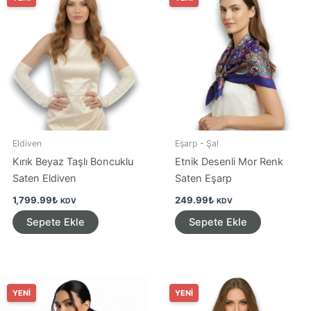
Eldiven
Eşarp - Şal
Kırık Beyaz Taşlı Boncuklu
Etnik Desenli Mor Renk
Saten Eldiven
Saten Eşarp
1,799.99
₺
249.99
₺
KDV
KDV
Sepete Ekle
Sepete Ekle
YENİ
YENİ