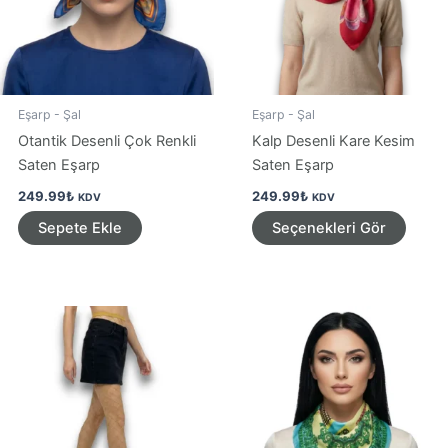
Eşarp - Şal
Eşarp - Şal
Otantik Desenli Çok Renkli
Kalp Desenli Kare Kesim
Saten Eşarp
Saten Eşarp
249.99
₺
249.99
₺
KDV
KDV
Bu
Sepete Ekle
Seçenekleri Gör
ürünü
birden
fazla
varya
var.
Seçen
ürün
sayfa
seçileb