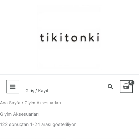
İçeriğe
atla
Giriş / Kayıt
Ana Sayfa
/ Giyim Aksesuarları
Giyim Aksesuarları
En
122 sonuçtan 1-24 arası gösteriliyor
yeniye
göre
sıralandı