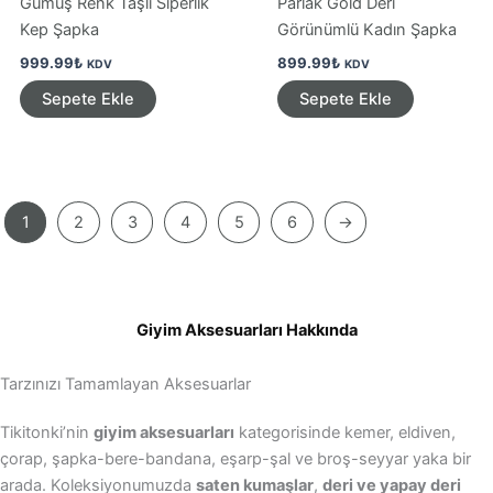
Gümüş Renk Taşlı Siperlik
Parlak Gold Deri
Kep Şapka
Görünümlü Kadın Şapka
999.99
₺
899.99
₺
KDV
KDV
Sepete Ekle
Sepete Ekle
1
2
3
4
5
6
→
Giyim Aksesuarları Hakkında
Tarzınızı Tamamlayan Aksesuarlar
Tikitonki’nin
giyim aksesuarları
kategorisinde kemer, eldiven,
çorap, şapka-bere-bandana, eşarp-şal ve broş-seyyar yaka bir
arada. Koleksiyonumuzda
saten kumaşlar
,
deri ve yapay deri