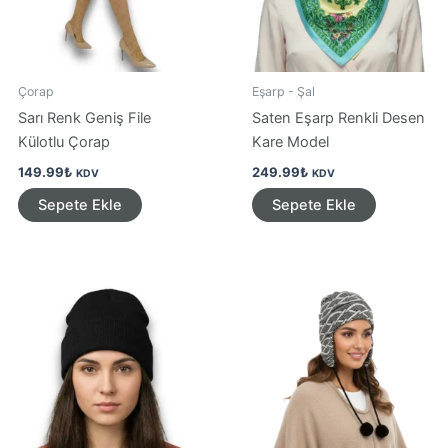
Çorap
Eşarp - Şal
Sarı Renk Geniş File
Saten Eşarp Renkli Desen
Külotlu Çorap
Kare Model
149.99
₺
249.99
₺
KDV
KDV
Sepete Ekle
Sepete Ekle