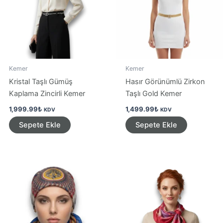
sayfa
seçileb
Kemer
Kemer
Kristal Taşlı Gümüş
Hasır Görünümlü Zirkon
Kaplama Zincirli Kemer
Taşlı Gold Kemer
1,999.99
₺
1,499.99
₺
KDV
KDV
Sepete Ekle
Sepete Ekle