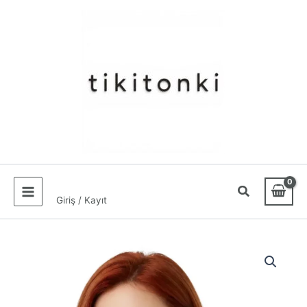
İçeriğe
atla
Giriş / Kayıt