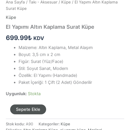
Ana Sayfa
/
Takı - Aksesuar
/
Küpe
/ El Yapımı Altın Kaplama
Surat Küpe
Küpe
El Yapımı Altın Kaplama Surat Küpe
699.99
₺
KDV
Malzeme: Altın Kaplama, Metal Alaşım
Boyut: 3,5 cm x 2 cm
Figür: Surat (Yüz/Face)
Stil: Soyut Sanat, Modern
Özellik: El Yapımı (Handmade)
Paket İçeriği: 1 Çift (2 Adet) Gönderilir
Uygunluk:
Stokta
El
Sepete Ekle
Yapımı
Altın
Stok kodu:
A90
Kategoriler:
Küpe
Kaplama
Etiketler:
Altın Kaplama Küpe
,
el yapımı küpe
,
Marjinal