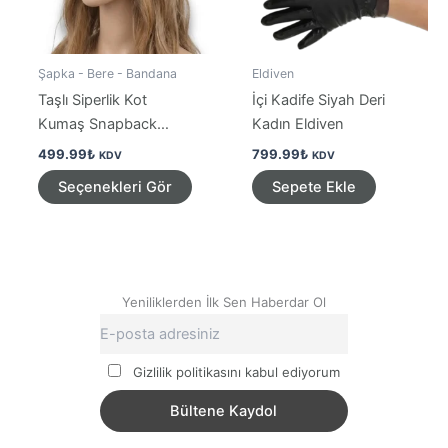
Şapka - Bere - Bandana
Eldiven
Taşlı Siperlik Kot
İçi Kadife Siyah Deri
Kumaş Snapback
Kadın Eldiven
Şapka
499.99
₺
799.99
₺
KDV
KDV
Bu
Seçenekleri Gör
Sepete Ekle
ürünün
birden
fazla
varyasyonu
var.
Yeniliklerden İlk Sen Haberdar Ol
Seçenekler
ürün
Gizlilik politikasını kabul ediyorum
sayfasından
seçilebilir