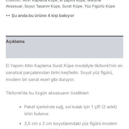
Surat
Küpe
Aksesuar
,
Soyut Tasarım Küpe
,
Surat Küpe
,
Yüz Figürlü Küpe
adet
Şu anda bu ürüne
4
kişi bakıyor
Açıklama
Yorumlar (0)
El Yapımı Altın Kaplama Surat Küpe modeliyle tikitonki’nin en
sanatsal parçalarından birini keşfedin. Soyut yüz figürü,
modern bir sanat eseri gibi duruyor.
Tikitonki’de bu özgün aksesuarın özellikleri:
Paket içerisinde sağ, sol kulak için 1 çift (2 adet)
ürün bulunur.
3,5 cm x 2 cm boyutlarındaki yüz figürü modern