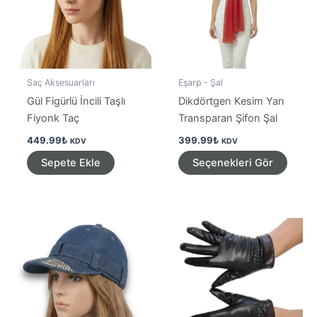
Saç Aksesuarları
Eşarp - Şal
Gül Figürlü İncili Taşlı
Dikdörtgen Kesim Yarı
Fiyonk Taç
Transparan Şifon Şal
449.99
₺
399.99
₺
KDV
KDV
Bu
Sepete Ekle
Seçenekleri Gör
ürünü
birden
fazla
varya
var.
Seçen
ürün
sayfa
seçileb