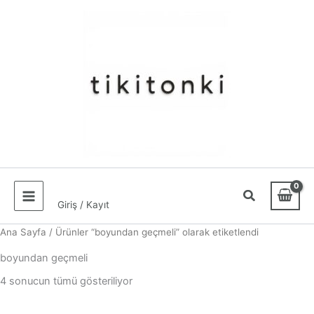
İçeriğe
atla
Giriş / Kayıt
Ana Sayfa
/ Ürünler “boyundan geçmeli” olarak etiketlendi
boyundan geçmeli
En
4 sonucun tümü gösteriliyor
yeniye
göre
sıralandı