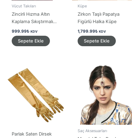
Vücut Takıları
Küpe
Zincirli Hızma Altın
Zirkon Taşlı Papatya
Kaplama Sıkıştırmalı
Figürlü Halka Küpe
Takı
999.99
₺
1,799.99
₺
KDV
KDV
Sepete Ekle
Sepete Ekle
Saç Aksesuarları
Parlak Saten Dirsek