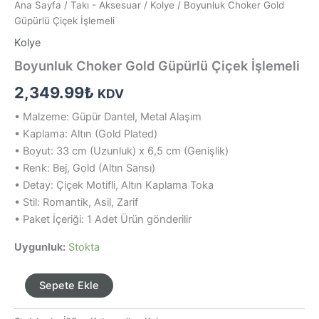
Ana Sayfa
/
Takı - Aksesuar
/
Kolye
/ Boyunluk Choker Gold
Güpürlü Çiçek İşlemeli
Kolye
Boyunluk Choker Gold Güpürlü Çiçek İşlemeli
2,349.99
₺
KDV
• Malzeme: Güpür Dantel, Metal Alaşım
• Kaplama: Altın (Gold Plated)
• Boyut: 33 cm (Uzunluk) x 6,5 cm (Genişlik)
• Renk: Bej, Gold (Altın Sarısı)
• Detay: Çiçek Motifli, Altın Kaplama Toka
• Stil: Romantik, Asil, Zarif
• Paket İçeriği: 1 Adet Ürün gönderilir
Uygunluk:
Stokta
Boyunluk
Sepete Ekle
Choker
Gold