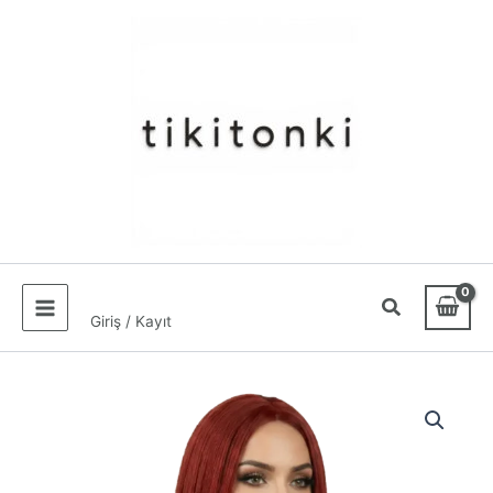
İçeriğe
atla
Giriş / Kayıt