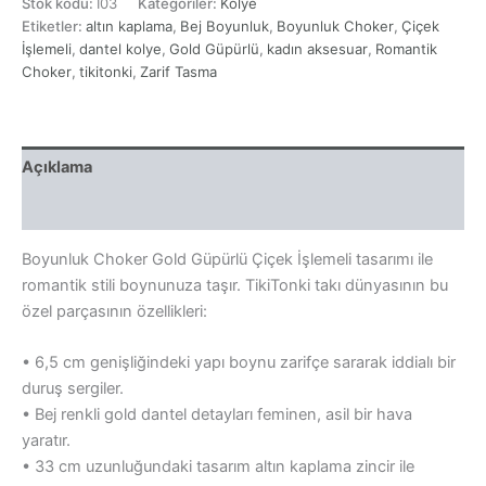
Stok kodu:
İ03
Kategoriler:
Kolye
Güpürlü
Etiketler:
altın kaplama
,
Bej Boyunluk
,
Boyunluk Choker
,
Çiçek
Çiçek
İşlemeli
İşlemeli
,
dantel kolye
,
Gold Güpürlü
,
kadın aksesuar
,
Romantik
adet
Choker
,
tikitonki
,
Zarif Tasma
Açıklama
Yorumlar (0)
Boyunluk Choker Gold Güpürlü Çiçek İşlemeli tasarımı ile
romantik stili boynunuza taşır. TikiTonki takı dünyasının bu
özel parçasının özellikleri:
• 6,5 cm genişliğindeki yapı boynu zarifçe sararak iddialı bir
duruş sergiler.
• Bej renkli gold dantel detayları feminen, asil bir hava
yaratır.
• 33 cm uzunluğundaki tasarım altın kaplama zincir ile