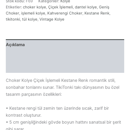
Stok kodu:
F69
Kategoriler:
Kolye
İşlemeli
Etiketler:
choker kolye
,
Çiçek İşlemeli
,
dantel kolye
,
Geniş
Kestane
Renk
Choker
,
işlemeli kolye
,
Kahverengi Choker
,
Kestane Renk
,
adet
tikitonki
,
tül kolye
,
Vintage Kolye
Açıklama
Ek bilgi
Yorumlar (0)
Choker Kolye Çiçek İşlemeli Kestane Renk romantik stili,
sonbahar tonlarını sunar. TikiTonki takı dünyasının bu özel
tasarım parçasının özellikleri:
• Kestane rengi tül zemin ten üzerinde sıcak, zarif bir
kontrast oluşturur.
• 5 cm genişliğindeki gövde boyun hattını sanatsal bir şerit
gibi sarar.