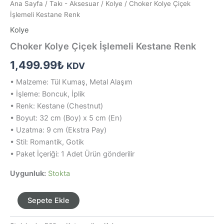
Ana Sayfa
/
Takı - Aksesuar
/
Kolye
/ Choker Kolye Çiçek
İşlemeli Kestane Renk
Kolye
Choker Kolye Çiçek İşlemeli Kestane Renk
1,499.99
₺
KDV
• Malzeme: Tül Kumaş, Metal Alaşım
• İşleme: Boncuk, İplik
• Renk: Kestane (Chestnut)
• Boyut: 32 cm (Boy) x 5 cm (En)
• Uzatma: 9 cm (Ekstra Pay)
• Stil: Romantik, Gotik
• Paket İçeriği: 1 Adet Ürün gönderilir
Uygunluk:
Stokta
Choker
Sepete Ekle
Kolye
Çiçek