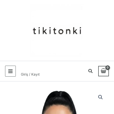
İçeriğe
atla
Giriş / Kayıt