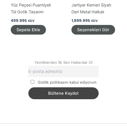
Yüz Peçesi Puantiyeli
Jartiyer Kemeri Siyah
Tül Gotik Tasarım
Deri Metal Halkalı
499.99
₺
1,899.99
₺
KDV
KDV
Bu
Sepete Ekle
Seçenekleri Gör
ürünü
birden
fazla
varya
var.
Yeniliklerden İlk Sen Haberdar Ol
Seçen
ürün
sayfa
Gizlilik politikasını kabul ediyorum
seçileb