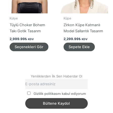
Kolye
Küpe
Tüylü Choker Bohem
Zirkon Küpe Katmanlı
Takı Gotik Tasarım
Model Sallantılı Tasarım
2,999.99
₺
2,299.99
₺
KDV
KDV
Bu
Seçenekleri Gör
Sepete Ekle
ürünün
birden
fazla
varyasyonu
var.
Yeniliklerden İlk Sen Haberdar Ol
Seçenekler
ürün
Gizlilik politikasını kabul ediyorum
sayfasından
seçilebilir