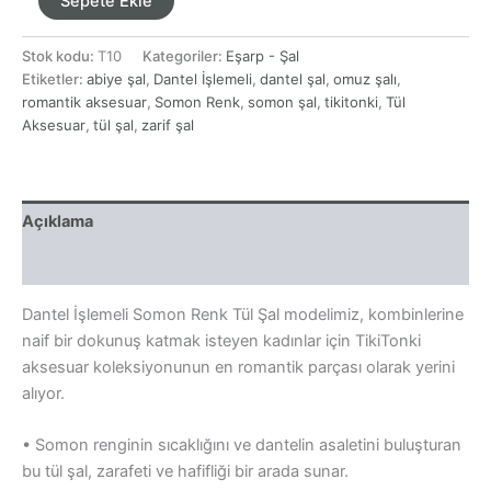
Sepete Ekle
İşlemeli
Somon
Stok kodu:
T10
Kategoriler:
Eşarp - Şal
Renk
Etiketler:
abiye şal
,
Dantel İşlemeli
,
dantel şal
,
omuz şalı
,
Tül
Şal
romantik aksesuar
,
Somon Renk
,
somon şal
,
tikitonki
,
Tül
adet
Aksesuar
,
tül şal
,
zarif şal
Açıklama
Yorumlar (0)
Dantel İşlemeli Somon Renk Tül Şal modelimiz, kombinlerine
naif bir dokunuş katmak isteyen kadınlar için TikiTonki
aksesuar koleksiyonunun en romantik parçası olarak yerini
alıyor.
• Somon renginin sıcaklığını ve dantelin asaletini buluşturan
bu tül şal, zarafeti ve hafifliği bir arada sunar.