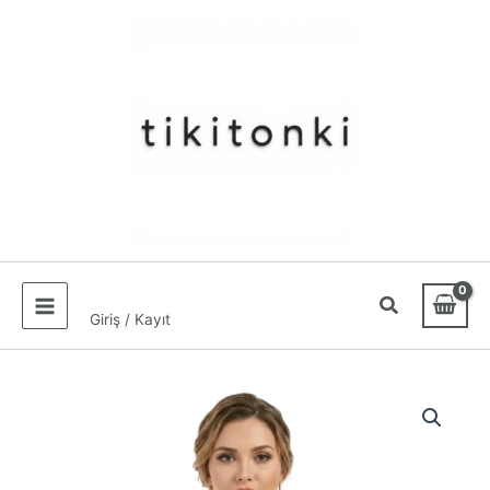
İçeriğe
atla
Giriş / Kayıt