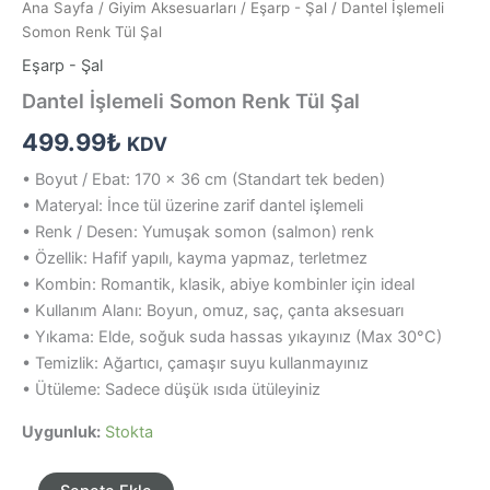
Ana Sayfa
/
Giyim Aksesuarları
/
Eşarp - Şal
/ Dantel İşlemeli
Somon Renk Tül Şal
Eşarp - Şal
Dantel İşlemeli Somon Renk Tül Şal
499.99
₺
KDV
• Boyut / Ebat: 170 x 36 cm (Standart tek beden)
• Materyal: İnce tül üzerine zarif dantel işlemeli
• Renk / Desen: Yumuşak somon (salmon) renk
• Özellik: Hafif yapılı, kayma yapmaz, terletmez
• Kombin: Romantik, klasik, abiye kombinler için ideal
• Kullanım Alanı: Boyun, omuz, saç, çanta aksesuarı
• Yıkama: Elde, soğuk suda hassas yıkayınız (Max 30°C)
• Temizlik: Ağartıcı, çamaşır suyu kullanmayınız
• Ütüleme: Sadece düşük ısıda ütüleyiniz
Uygunluk:
Stokta
Dantel