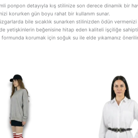
li ponpon detayıyla kış stilinize son derece dinamik bir ha
izi korurken gün boyu rahat bir kullanım sunar.
üzgarlarda bile sıcaklık sunarken stilinizden ödün vermenizi 
 yetişkinlerin beğenisine hitap eden kaliteli işçiliğe sahipti
ü formunda korumak için soğuk su ile elde yıkamanız önerilir