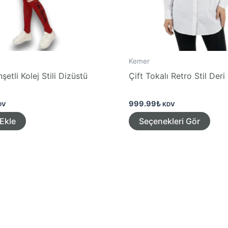
Kemer
etli Kolej Stili Dizüstü
Çift Tokalı Retro Stil Der
999.99
₺
DV
KDV
Bu
Ekle
Seçenekleri Gör
ürün
bird
fazl
vary
var.
Seçe
ürün
sayf