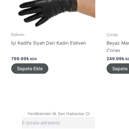
Eldiven
Çorap
İçi Kadife Siyah Deri Kadın Eldiven
Beyaz Manş
Çorap
799.99
₺
249.99
₺
KDV
K
Sepete Ekle
Sepete 
Yeniliklerden İlk Sen Haberdar Ol