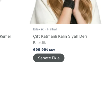
Bileklik - Halhal
i Kemer
Çift Katmanlı Kalın Siyah Deri
Bileklik
699.99
₺
KDV
Sepete Ekle
ün
en
a
asyonu
nekler
asından