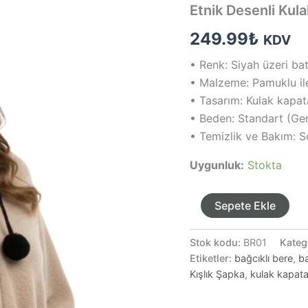
Etnik Desenli Kul
249.99
₺
KDV
• Renk: Siyah üzeri bat
• Malzeme: Pamuklu ile
• Tasarım: Kulak kapat
• Beden: Standart (Gen
• Temizlik ve Bakım: 
Uygunluk:
Stokta
Etnik
Sepete Ekle
Desenli
Kulak
Kapatan
Stok kodu:
BR01
Kateg
Kadın
Etiketler:
bağcıklı bere
,
ba
Bere
Kışlık Şapka
,
kulak kapat
adet