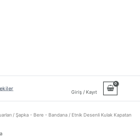
ekiler
Giriş / Kayıt
arları
/
Şapka - Bere - Bandana
/ Etnik Desenli Kulak Kapatan
a