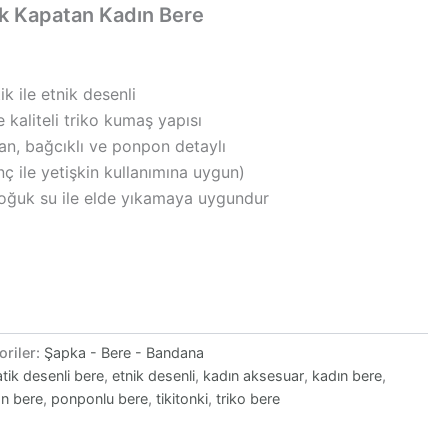
ak Kapatan Kadın Bere
ik ile etnik desenli
 kaliteli triko kumaş yapısı
an, bağcıklı ve ponpon detaylı
ç ile yetişkin kullanımına uygun)
Soğuk su ile elde yıkamaya uygundur
oriler:
Şapka - Bere - Bandana
tik desenli bere
,
etnik desenli
,
kadın aksesuar
,
kadın bere
,
an bere
,
ponponlu bere
,
tikitonki
,
triko bere