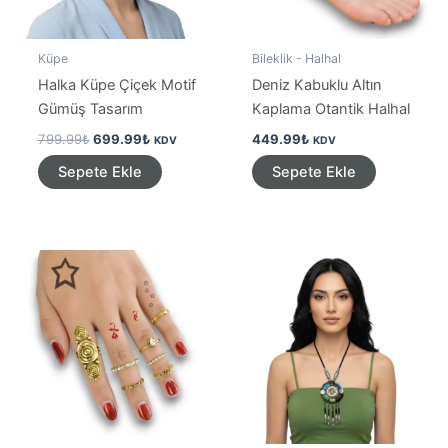
Küpe
Bileklik - Halhal
Halka Küpe Çiçek Motif
Deniz Kabuklu Altın
Gümüş Tasarım
Kaplama Otantik Halhal
Orijinal
Şu
799.99
₺
699.99
₺
449.99
₺
KDV
KDV
fiyat:
andaki
Sepete Ekle
Sepete Ekle
799.99₺.
fiyat:
699.99₺.