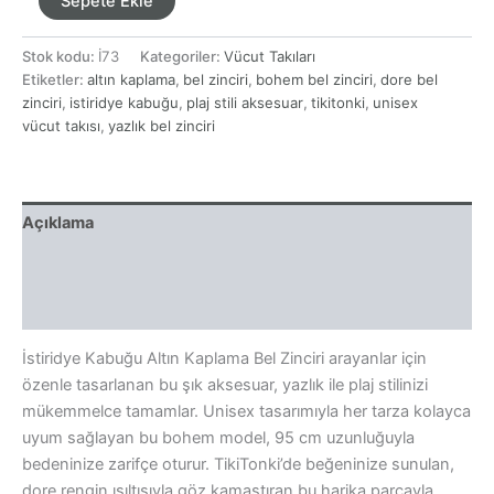
Sepete Ekle
Kabuğu
Altın
Stok kodu:
İ73
Kategoriler:
Vücut Takıları
Kaplama
Etiketler:
altın kaplama
,
bel zinciri
,
bohem bel zinciri
,
dore bel
Bel
Zinciri
zinciri
,
istiridye kabuğu
,
plaj stili aksesuar
,
tikitonki
,
unisex
adet
vücut takısı
,
yazlık bel zinciri
Açıklama
Ek bilgi
Yorumlar (0)
İstiridye Kabuğu Altın Kaplama Bel Zinciri arayanlar için
özenle tasarlanan bu şık aksesuar, yazlık ile plaj stilinizi
mükemmelce tamamlar. Unisex tasarımıyla her tarza kolayca
uyum sağlayan bu bohem model, 95 cm uzunluğuyla
bedeninize zarifçe oturur. TikiTonki’de beğeninize sunulan,
dore rengin ışıltısıyla göz kamaştıran bu harika parçayla