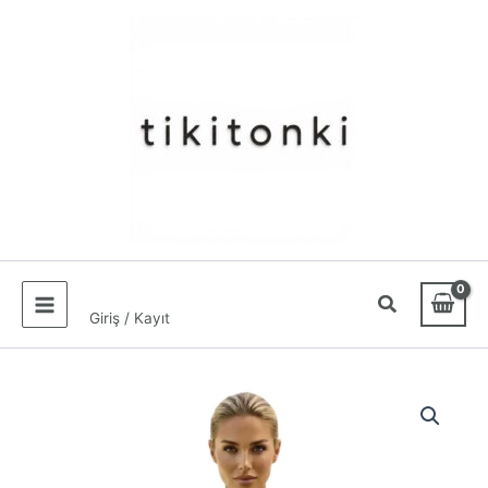
İçeriğe
atla
Giriş / Kayıt