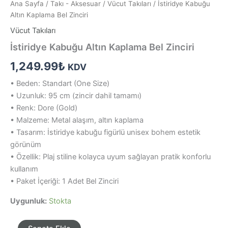
Ana Sayfa
/
Takı - Aksesuar
/
Vücut Takıları
/ İstiridye Kabuğu
Altın Kaplama Bel Zinciri
Vücut Takıları
İstiridye Kabuğu Altın Kaplama Bel Zinciri
1,249.99
₺
KDV
• Beden: Standart (One Size)
• Uzunluk: 95 cm (zincir dahil tamamı)
• Renk: Dore (Gold)
• Malzeme: Metal alaşım, altın kaplama
• Tasarım: İstiridye kabuğu figürlü unisex bohem estetik
görünüm
• Özellik: Plaj stiline kolayca uyum sağlayan pratik konforlu
kullanım
• Paket İçeriği: 1 Adet Bel Zinciri
Uygunluk:
Stokta
İstiridye