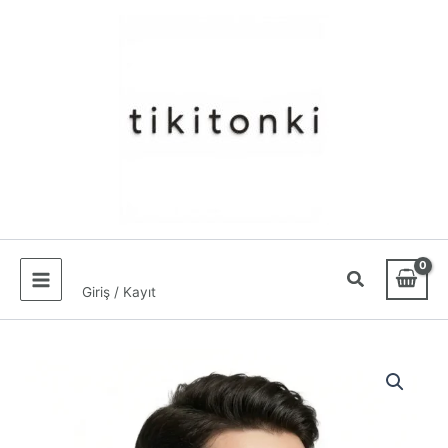
İçeriğe
atla
Giriş / Kayıt