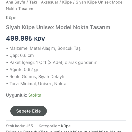
Ana Sayfa
/
Takı - Aksesuar
/
Küpe
/ Siyah Küpe Unisex Model
Nokta Tasarım
Küpe
Siyah Küpe Unisex Model Nokta Tasarım
499.99
₺
KDV
• Malzeme: Metal Alaşım, Boncuk Taş
• Çap: 0,6 cm
• Paket İçeriği: 1 Çift (2 Adet) olarak gönderilir
• Ağırlık: 0,62 gr
• Renk: Gümüş, Siyah Detaylı
• Tarz: Minimal, Unisex, Nokta
Uygunluk:
Stokta
Siyah
Sepete Ekle
Küpe
Unisex
Stok kodu:
J55
Kategoriler:
Küpe
Model
Etiketler:
Boncuk Küpe
,
gümüş renk küpe
,
minimal küpe
,
Nokta