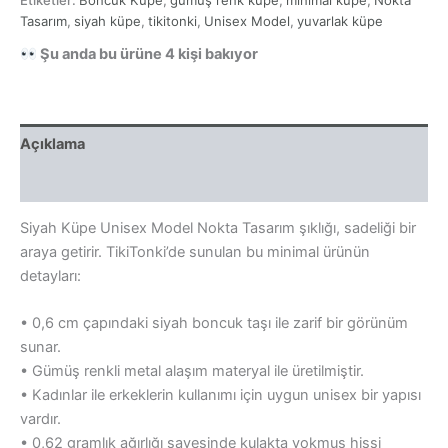
Nokta
Tasarım
Tasarım
,
siyah küpe
,
tikitonki
,
Unisex Model
,
yuvarlak küpe
adet
Şu anda bu ürüne
4
kişi bakıyor
Açıklama
Yorumlar (0)
Siyah Küpe Unisex Model Nokta Tasarım şıklığı, sadeliği bir
araya getirir. TikiTonki’de sunulan bu minimal ürünün
detayları:
• 0,6 cm çapındaki siyah boncuk taşı ile zarif bir görünüm
sunar.
• Gümüş renkli metal alaşım materyal ile üretilmiştir.
• Kadınlar ile erkeklerin kullanımı için uygun unisex bir yapısı
vardır.
• 0,62 gramlık ağırlığı sayesinde kulakta yokmuş hissi