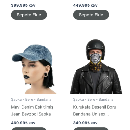
Unisex Takı
399.99
₺
449.99
₺
KDV
KDV
Sepete Ekle
Sepete Ekle
Şapka - Bere - Bandana
Şapka - Bere - Bandana
Mavi Denim Eskitilmiş
Kurukafa Desenli Boru
Jean Beyzbol Şapka
Bandana Unisex
Boyunluk
469.99
₺
349.99
₺
KDV
KDV