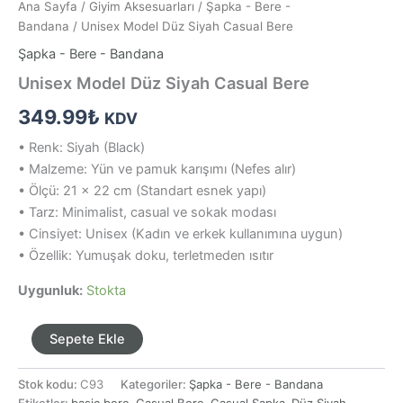
Ana Sayfa
/
Giyim Aksesuarları
/
Şapka - Bere -
Bandana
/ Unisex Model Düz Siyah Casual Bere
Şapka - Bere - Bandana
Unisex Model Düz Siyah Casual Bere
349.99
₺
KDV
• Renk: Siyah (Black)
• Malzeme: Yün ve pamuk karışımı (Nefes alır)
• Ölçü: 21 x 22 cm (Standart esnek yapı)
• Tarz: Minimalist, casual ve sokak modası
• Cinsiyet: Unisex (Kadın ve erkek kullanımına uygun)
• Özellik: Yumuşak doku, terletmeden ısıtır
Uygunluk:
Stokta
Unisex
Sepete Ekle
Model
Düz
Stok kodu:
C93
Kategoriler:
Şapka - Bere - Bandana
Siyah
Etiketler:
basic bere
,
Casual Bere
,
Casual Şapka
,
Düz Siyah
,