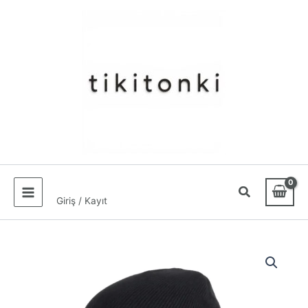
İçeriğe
atla
Giriş / Kayıt