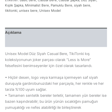
Casual
Bere
Kışlık Şapka
,
Minimalist Bere
,
Pamuklu Bere
,
siyah bere
,
adet
tikitonki
,
unisex bere
,
Unisex Model
Açıklama
Yorumlar (0)
Unisex Model Düz Siyah Casual Bere, TikiTonki kış
koleksiyonunun joker parçası olarak “Less is More”
felsefesini benimseyenler için özel olarak tasarlandı.
• Hiçbir desen, logo veya karmaşa içermeyen saf siyah
duruşuyla gardırobunuzdaki her parçayla, her renkle ve her
tarzla %100 uyum sağlar.
• Tamamen sentetik bereler terletir, tamamen yün bereler ise
bazen kaşındırabilir; bu ürün yünün sıcaklığını pamuğun
yumuşaklığı ve nefes alabilirliği ile birleştirerek