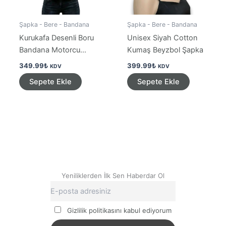
Şapka - Bere - Bandana
Şapka - Bere - Bandana
Kurukafa Desenli Boru
Unisex Siyah Cotton
Bandana Motorcu
Kumaş Beyzbol Şapka
Boyunluk
349.99
₺
399.99
₺
KDV
KDV
Sepete Ekle
Sepete Ekle
Yeniliklerden İlk Sen Haberdar Ol
Gizlilik politikasını kabul ediyorum