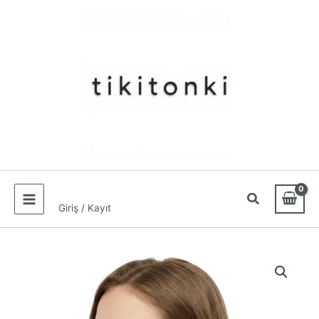
İçeriğe
atla
Giriş / Kayıt