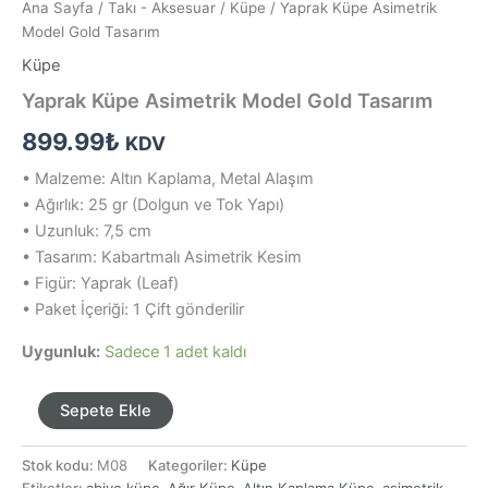
Ana Sayfa
/
Takı - Aksesuar
/
Küpe
/ Yaprak Küpe Asimetrik
Model Gold Tasarım
Küpe
Yaprak Küpe Asimetrik Model Gold Tasarım
899.99
₺
KDV
• Malzeme: Altın Kaplama, Metal Alaşım
• Ağırlık: 25 gr (Dolgun ve Tok Yapı)
• Uzunluk: 7,5 cm
• Tasarım: Kabartmalı Asimetrik Kesim
• Figür: Yaprak (Leaf)
• Paket İçeriği: 1 Çift gönderilir
Uygunluk:
Sadece 1 adet kaldı
Yaprak
Sepete Ekle
Küpe
Asimetrik
Stok kodu:
M08
Kategoriler:
Küpe
Model
Etiketler:
abiye küpe
,
Ağır Küpe
,
Altın Kaplama Küpe
,
asimetrik