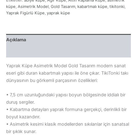
Gold
Tasarım
küpe
,
Asimetrik Model
,
Gold Tasarım
,
kabartmalı küpe
,
tikitonki
,
adet
Yaprak Figürlü Küpe
,
yaprak küpe
Açıklama
Yorumlar (0)
Yaprak Küpe Asimetrik Model Gold Tasarım modern sanat
eseri gibi duran kabartmalı yapısı ile öne çıkar. TikiTonki takı
dünyasının bu görkemli parçasının özellikleri:
• 7,5 cm uzunluğundaki yapısı boyun bölgesinde iddialı bir
duruş sergiler.
• Kabartma detayları yaprak formuna gerçekçi, derinlikli bir
boyut kazandırır.
• Asimetrik kesimi klasik modellerden sıkılanlar için sanatsal
bir şıklık sunar.